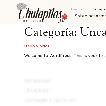
Inicio
Chulapi
Sobre nosotro
Categoría:
Unca
Hello world!
Welcome to WordPress. This is your first
681 984 646
681 984 646
catering@chulapitas.com