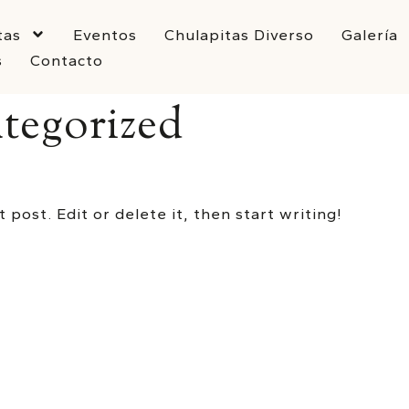
tas
Eventos
Chulapitas Diverso
Galería
s
Contacto
tegorized
 post. Edit or delete it, then start writing!
HORARIO
Lunes a viernes
De 10:00 a 18:00 h.