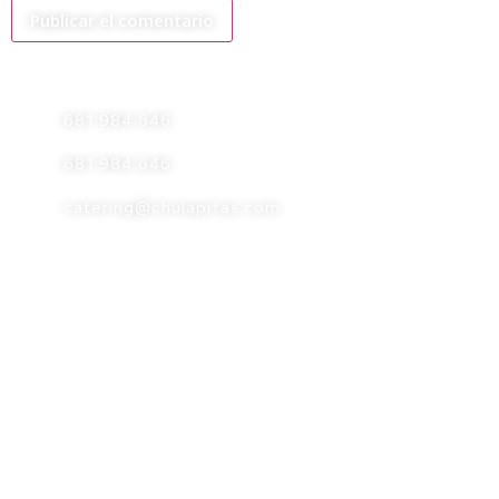
681 984 646
681 984 646
catering@chulapitas.com
HORARIO
Lunes a viernes
De 10:00 a 18:00 h.
Política de privacidad
Política de cookies
Política de accesibilidad
Aviso Legal